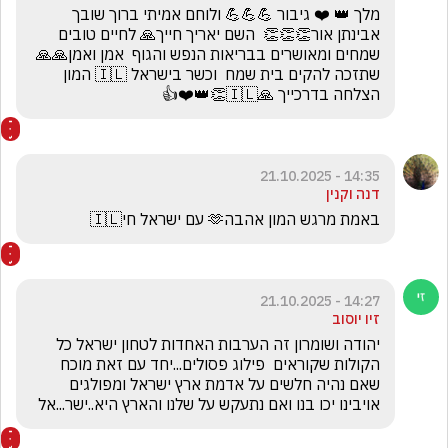
מלך 👑 ❤️ גיבור 💪💪💪 ולוחם אמיתי ברוך שובך 
אבינתן אור👏👏👏  השם יאריך חייך🙏 לחיים טובים 
שמחים ומאושרים בבריאות הנפש והגוף  אמן ואמן🙏🙏 
שתזכה להקים בית שמח  וכשר בישראל 🇮🇱 המון 
הצלחה בדרכייך 🙏🇮🇱👏👑❤️👍
14:35 - 21.10.2025
דנה וקנין
באמת מרגש המון אהבה🫶 עם ישראל חי🇮🇱
14:27 - 21.10.2025
זיו יוסוב
יהודה ושומרון זה הערבות האחדות לטחון ישראל כל 
הקולות שקוראים  פילוג פסולים...יחד עם זאת מוכח 
שאם נהיה חלשים על אדמת ארץ ישראל ומפולגים 
אויבינו יכו בנו ואם נתעקש על שלנו והארץ היא..ישר...אל