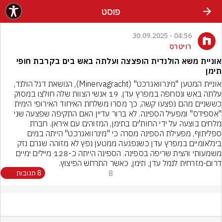
פוסט
04:56 - 30.09.2025
רויטרס
אוניית משא הולנדית הופצצה ועלתה באש בים בקרבת חופי
תימן
אוניית המטען "מינרוואגרכט" (Minervagracht), הנושאת דגל הולנד, 
עלתה באש ונסחפה במפרץ עדן. 19 אנשי הצוות שלה חולצו במסוק 
כששניים מהם נפצעו קשה, כך מסרו משלחת האיחוד האירופי הימית 
"אספידס" ומפעיל הספינה. לא ברור עדיין האם התקיפה שפצעה שני 
מלחים בוצעה על ידי החות'ים בתימן, המזוהים עם איראן. חברת 
ספליתוף, מפעילת הספינה מסרה כי "מינרוואגרכט" הייתה במים 
בינלאומיים במפרץ עדן כשנפגעה ממטען נפץ לא מזוהה שגרם נזק 
משמעותי והצית שריפה בספינה. הספינה הייתה כ-128 מיילים ימיים 
דרום-מזרחית לנמל עדן, תימן, כאשר התרחש הפיצוץ.
8
8 תגובות