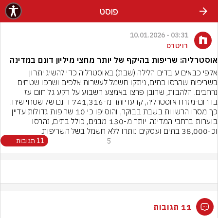
פוסט
03:31 - 10.01.2026
רויטרס
אוסטרליה: שריפות בהיקף של יותר מחצי מיליון דונם במדינה
אלפי כבאים עובדים הלילה (שבת) באוסטרליה כדי להשיג יתרון 
בשריפות שהרסו בתים, ניתקו חשמל לעשרות אלפים ושרפו שטחים 
נרחבים. הלהבות, שרובן פרצו באמצע השבוע על רקע גל חום עז 
בדרום-מזרח אוסטרליה, קרעו יותר מ-741,316 דונם של שטחי שיח. 
כך מסרו הרשויות בשבת בבוקר, והוסיפו כי 10 שריפות גדולות עדיין 
בוערות ברחבי המדינה. יותר מ-130 מבנים, כולל בתים, נהרסו 
וכ-38,000 בתים ועסקים נותרו ללא חשמל בשל השריפות.
5
11 תגובות
11 תגובות