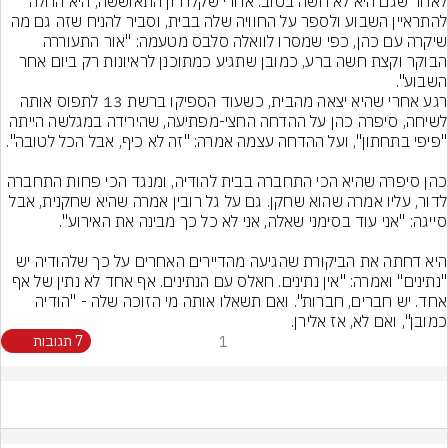
לאחר שגם היא לא חשה בטוב. אחרי שקלדרון התאוששה, היא החלה 
להתראיין השבוע ולספר על החוויה שלה בבית, וסביר להניח שזה גם מה 
שיקרה עם כהן, כפי שמסרו לוואלה סלבס מטעמה: "אור התעוררה 
הבוקר וקצת חשה ברע, כמובן שתגיע כמתוכנן לראיונות רק ביום אחר 
השבוע".
רגע אחרי שהיא יצאה מהבית, כשעוד הספיקו ברשת 13 לתפוס אותה 
לשיחה, סיפרה כהן על ההדחה החצי-מפתיעה, שהירידה במגלשה הייתה 
כהן סיפרה שהיא הכי התחברה בבית להודיה, ומנגד הכי פחות התחברה 
לדור, עליו אמרה שהוא שחקן. גם על גל רובין אמרה שהיא שחקנית, אבל 
היא דחתה את הביקורת שהגיעה מהדיירים האחרים על כך שלהודיה יש 
"נתינים" ואמרה: "אין נתינים. חאלס עם הנתינים. אף אחד לא נתין של אף 
אחד. יש חברים, חברות". ואם תשאלו אותה מי הזוכה שלה - "הודיה 
כמובן", ואם לא, אז אלירן.
1
7 תגובות