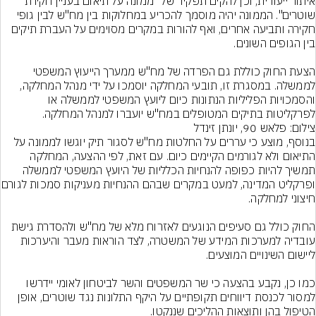
איתור ייעודית, וכן להקים תפקיד של "ממונה על תיאום בעניין חקירת 
שוטרים". הממונה יהיה מוסמך להכריע במחלוקות בין מח"ש לבין גופי 
חקירה ותביעה אחרים, ואף להורות במקרים מסוימים על העברת תיקים 
הצעת החוק כוללת גם הפרדה של מח"ש ממערך הייעוץ המשפטי 
לממשלה. במסגרת זו, תובעי המחלקה יוסמכו על ידי מנהל המחלקה, 
והסמכויות הפליליות הנתונות כיום ליועץ המשפטי לממשלה או 
לפרקליטות בתיקים המטופלים במח"ש יועברו למנהל המחלקה.
צילום: פלאש 90, יונתן זינדל
בנוסף, מוצע כי עררים על החלטות מח"ש לסגור תיק יוגשו לממונה על 
התיאום ולא לגורמים הקיימים כיום. עם זאת, לפי ההצעה, המחלקה 
תמשיך להיות כפופה להנחיות הכלליות של היועץ המשפטי לממשלה 
ופרקליט המדינה, למעט במקרים שב
החוק כולל גם סעיפים הנוגעים לאזרוח מלא של מח"ש ולהסדרת גישת 
עובדיה למערכות המידע של המשטרה, לצד הוראות מעבר והיערכות 
כמו כן, נקבע בהצעה כי שר המשפטים והשר לביטחון לאומי יידרשו 
למסור לכנסת דיווחים תקופתיים על היקף התלונות נגד שוטרים, אופן 