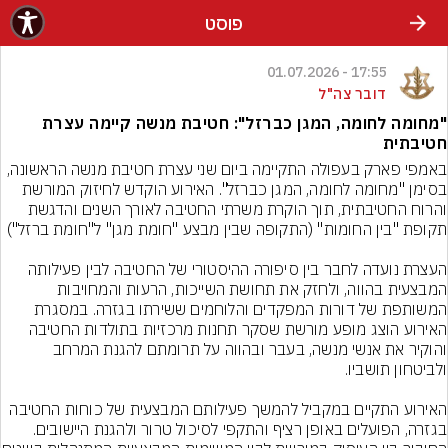
פוסט
17:55 - 01.07.2026
דובר צה"ל
"מחומה לחומה, המגן כברזל": חטיבת מנשה קיימה עצרת
חטיבתית
באמפי פארק בעפולה התקיימה ביום שני עצרת חטיבת מנשה הראשונה, 
בסימן "מחומה לחומה, המגן כברזל". האירוע הוקדש לחיזוק המורשת 
והרוח החטיבתית, תוך הוקרת משרתי החטיבה לאורך השנים והדגשת 
העצרת נועדה לחבר בין סיפורה ההיסטורי של החטיבה לבין פעילותה 
המבצעית בהווה, ולחזק את תחושת השייכות, הרעות והמחויבות 
המשותפת של דורות המפקדים והלוחמים ששירתו בגזרה. במסגרת 
האירוע הוצג מופע מורשת שסקר תחנות מרכזיות בתולדות החטיבה 
והוקיר את אנשי מנשה, בעבר ובהווה על תרומתם להגנת המרחב 
האירוע התקיים במקביל להמשך פעילותם המבצעית של כוחות החטיבה 
בגזרה, הפועלים באופן רציף והתקפי לסיכול טרור ולהגנת היישובים. 