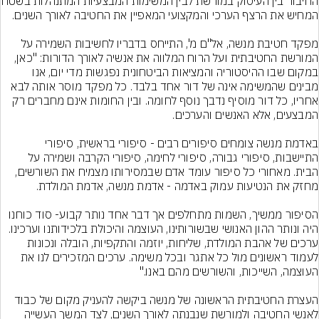
החיבור בין העיסוק במורשת לבין
מפקד חטיבת מנשה, אל"ם מ', התייחס בדבריו לחשיבות השמירה על 
המורשת החטיבתית ועל הרוח המלווה את אנשיה לאורך הדורות: "כאן, 
במקום שבו ההיסטוריה והמציאות הביטחונית נפגשות מדי יום, אנו 
מבינים שהמשימה אינה של דור אחד בלבד. כל מפקד מוסר אותה לבא 
אחריו, כל דור מוסיף נדבך נוסף לחומה. ובין החומות אינם מחברים רק 
באדמת מנשה צומחים סיפורים רבים - סיפורי בראשית, סיפורי 
התיישבות, סיפורי גבורה, סיפורי לחימה, סיפורי הקרבה ושמירה על 
הבית. מאחורי כל סיפור עומד אדם שבמסירותו מצמיח את השורשים, 
הסיפור ממשיך, השמות מתחלפים אך דבר אחד נותר קבוע- סוד כוחנו 
ערכים של אהבת המולדת, שליחות, יוזמה והתקפיות, הובלה ונכונות 
לעמוד ראשונים מול כל אתגר ובכל משימה. ערכים המזכירים לנו את 
העצרת החטיבתית הראשונה של מנשה ביקשה להעניק מקום של כבוד 
לאנשי החטיבה ולמורשת שנבנתה לאורך השנים, לצד המשך העשייה 