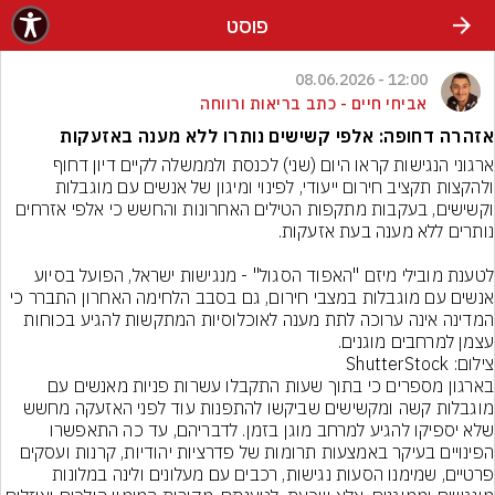
פוסט
12:00 - 08.06.2026
אביחי חיים - כתב בריאות ורווחה
אזהרה דחופה: אלפי קשישים נותרו ללא מענה באזעקות
ארגוני הנגישות קראו היום (שני) לכנסת ולממשלה לקיים דיון דחוף 
ולהקצות תקציב חירום ייעודי, לפינוי ומיגון של אנשים עם מוגבלות 
וקשישים, בעקבות מתקפות הטילים האחרונות והחשש כי אלפי אזרחים 
לטענת מובילי מיזם "האפוד הסגול" - מנגישות ישראל, הפועל בסיוע 
אנשים עם מוגבלות במצבי חירום, גם בסבב הלחימה האחרון התברר כי 
המדינה אינה ערוכה לתת מענה לאוכלוסיות המתקשות להגיע בכוחות 
עצמן למרחבים מוגנים.
צילום: ShutterStock
בארגון מספרים כי בתוך שעות התקבלו עשרות פניות מאנשים עם 
מוגבלות קשה ומקשישים שביקשו להתפנות עוד לפני האזעקה מחשש 
שלא יספיקו להגיע למרחב מוגן בזמן. לדבריהם, עד כה התאפשרו 
הפינויים בעיקר באמצעות תרומות של פדרציות יהודיות, קרנות ועסקים 
פרטיים, שמימנו הסעות נגישות, רכבים עם מעלונים ולינה במלונות 