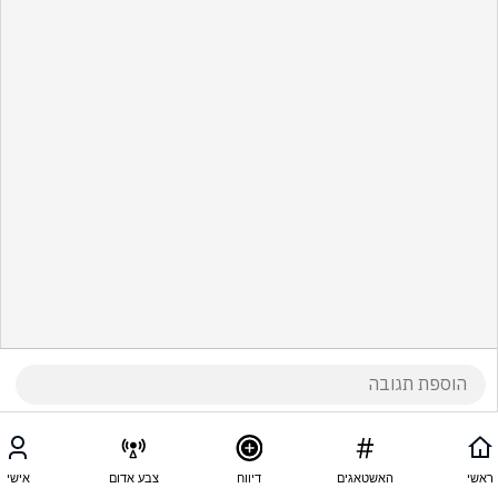
ראשי
האשטאגים
דיווח
צבע אדום
אישי