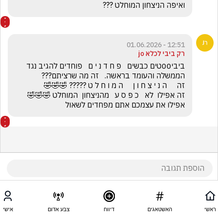
ואיפה הניצחון המוחלט ???
12:51 - 01.06.2026
רק ביבי לכלא jo
ביבי00טים כבשים   פ ח ד נ י ם   פוחדים להגיב נגד 
זה אפילו  לא   כ פ ס ע   מהניצחון  המוחלט 🤣🤣🤣         
אפילו את עצמכם אתם מפחדים לשאול
ראשי
האשטאגים
דיווח
צבע אדום
אישי