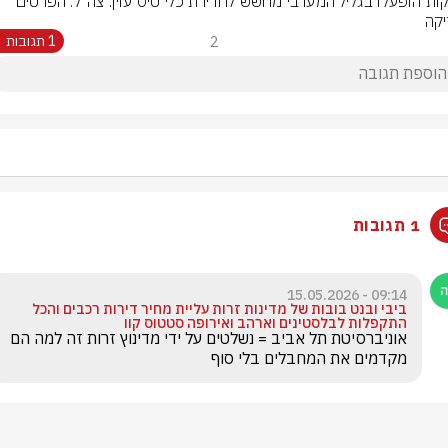
אזעקות הופעלו בגליל המערבי מחשש לחדירת כלי טיס עוין. צה״ל: הפרטים 
קה
2
1 תגובות
1 תגובות
09:14 - 15.05.2026
ביבי ובנט בובות של מדינות זרות עליית מחיר דירות רכבים והכל
התקפלות לבלסטינים וארהב ואירופה סטטוס קוו
אוניברסיטת תל אביב = נשלטים על ידי מדינוץ זרות זה למה הם 
מקדמים את המחבלים בלי סוף