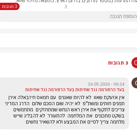
לו התרעות במספר מרחבים בדרום הארץ, כתוצאה מזיהוי שווא.
3
3 תגובות
3 תגובות
06:14 - 14.05.2026
בעד הרפורמה נגד שחיתות בעד הרפורמה נגד שחיתות
אין אזעקת שאוו  לא להיות שאננים  עם חמאס חיזבאלה אירן 
תמנים חותים ומשת"פ  לא יהיה שום הסכם שלום  הדרג המדיני 
צריכים לתקוף את אירן ראש הנחש שמתחזקים  מתחמשים  
בשקט מתכננים  את המלחמה  להתעורר  לא להבליג שייש 
מלחמה צריך לסיים את המבצע ולא להשאיר נחשים 