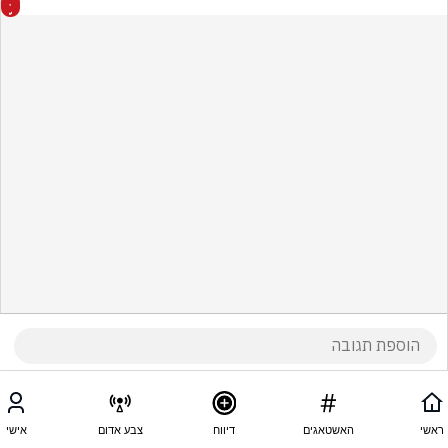
ראשי
האשטאגים
דיווח
צבע אדום
אישי