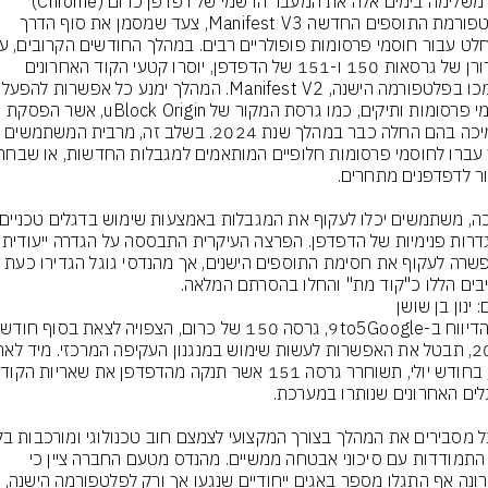
גוגל משלימה בימים אלה את המעבר הרשמי של דפדפן כרום (Chrome) 
לפלטפורמת התוספים החדשה Manifest V3, צעד שמסמן את סוף הדרך 
שחרורן של גרסאות 150 ו-151 של הדפדפן, יוסרו קטעי הקוד האחרונים 
חוסמי פרסומות ותיקים, כמו גרסת המקור של uBlock Origin, אשר הפסקת 
התמיכה בהם החלה כבר במהלך שנת 2024. בשלב זה, מרבית המשתמשים 
ובהגדרות פנימיות של הדפדפן. הפרצ
בים הללו כ"קוד מת" והחלו בהסרתם המלאה.
: ינון בן שושן
מכן
לצד התמודדות עם סיכוני אבטחה ממשיים. מהנדס מטעם החברה ציין כי 