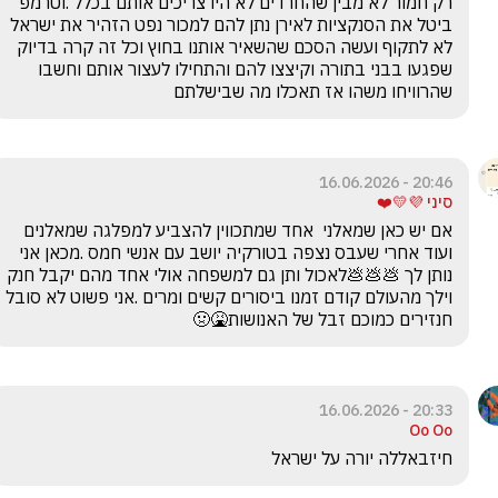
רק חמור לא מבין שהחרדים לא היו צריכים אותם בכלל .וטרמפ 
ביטל את הסנקציות לאירן נתן להם למכור נפט הזהיר את ישראל 
לא לתקוף ועשה הסכם שהשאיר אותנו בחוץ וכל זה קרה בדיוק 
שפגעו בבני בתורה וקיצצו להם והתחילו לעצור אותם וחשבו 
שהרוויחו משהו אז תאכלו מה שבישלתם
20:46 - 16.06.2026
סיני 💜💛❤️
אם יש כאן שמאלני  אחד שמתכווין להצביע למפלגה שמאלנים 
ועוד אחרי שעבס נצפה בטורקיה יושב עם אנשי חמס .מכאן אני 
נותן לך 💩💩💩לאכול ותן גם למשפחה אולי אחד מהם יקבל חנק 
וילך מהעולם קודם זמנו ביסורים קשים ומרים .אני פשוט לא סובל 
חנזירים כמוכם זבל של האנושות🤮🤢
20:33 - 16.06.2026
Oo Oo
חיזבאללה יורה על ישראל 