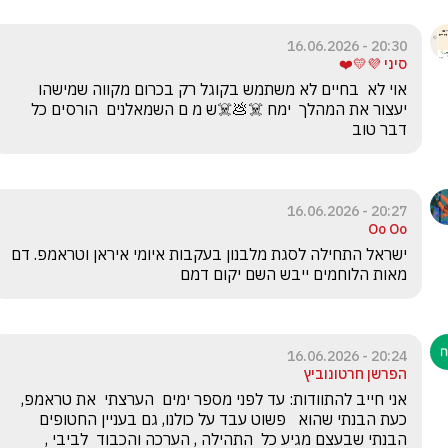
20:30 - 16.06.2026
סיני 💜💛❤️
אוי לא  בחיים לא משתמש בקוגל רק בכרום מקווה שמישהו 
יעצור את המהלך  ימח ☠️💩☠️ש מ ם השמאלנים  הורסים כל 
דבר טוב
20:27 - 16.06.2026
Oo Oo
ישראל התחילה לסגת מלבנון בעקבות איומי איראן וטראמפ. דם 
מאות הלוחמים ייבש השם יקום דמם
20:24 - 16.06.2026
הפרשן חרטונוביץ
אני חייב להתוודות: עד לפני מספר ימים  הערצתי  את טראמפ, 
כעת הבנתי שהוא   פשוט עבד על כולנו, גם בעניין החטופים 
הבנתי שבעצם מגיע כל  התהילה , הערכה והכבוד  לביבי , 