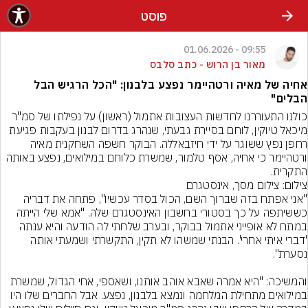
פוסט
09:55 - 01.06.2026
מאור בן הרוש - כתב סלבס
אחיה של מאיה ורטהיימר נפצע בלבנון: "הכל הרגיש הבל
הבלים"
כולנו התעוררנו לחדשות העצובות אתמול (ראשון) על נפילתו של סמ"ר 
מיכאל טיוקין, לוחם בסיירת גבעתי, שנהרג בדרום לבנון בעקבות פגיעת 
רחפן נפץ ששוגר על ידי חיזבאללה. הבוקר חשפה השחקנית מאיה 
ורטהיימר כי אחיה, אסף טלמור, שמשרת כלוחם במילואים, נפצע באותה 
התקרית.
צילום: צילום מסך, אינסטגרם
"אני אפתח בזה שברוך השם, הכול בסדר עכשיו", פתחה את דבריה 
כששיתפה על כך בסטורי בחשבון האינסטגרם שלה. "אמא שלי הייתה 
במתח לא אופייני אתמול בבוקר, ובערב שלחתי לה הודעה והיא ענתה 
'דברי איתי אחרי'. הבנתי שמשהו לא תקין, התקשרתי ושמעתי אותה 
והמשיכה: "היא אמרה שאבא אוהב אותנו, ושאספי, אחי הגדול, שמשרת 
במילואים מתחילת המלחמה ונמצא בלבנון, נפצע. אבל החברים שלו היו 