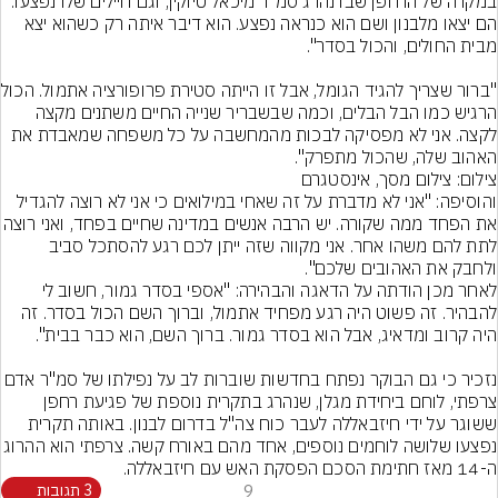
במקרה של הרחפן שבו נהרג סמ"ר מיכאל טיוקין, וגם חיילים שלו נפצעו. 
הם יצאו מלבנון ושם הוא כנראה נפצע. הוא דיבר איתה רק כשהוא יצא 
"ברור שצריך להגי
הרגיש כמו הבל הבלים, וכמה שבשבריר שנייה החיים משתנים מקצה 
לקצה. אני לא מפסיקה לבכות מהמחשבה על כל משפחה שמאבדת את 
האהוב שלה, שהכול מתפרק".
צילום: צילום מסך, אינסטגרם
והוסיפה: "אני לא מדברת על זה שאחי במילואים כי אני לא רוצה להגדיל 
את הפחד ממה שקורה. יש הרבה אנשים במדינה שח
לתת להם משהו אחר. אני מקווה שזה ייתן לכם רגע להסתכל סביב 
ולחבק את האהובים שלכם".
לאחר מכן הודתה על הדאגה והבהירה: "אספי בסדר גמור, חשוב לי 
להבהיר. זה פשוט היה רגע מפחיד אתמול, וברוך השם הכול בסדר. זה 
נזכיר כי גם הבוקר נפתח בחדשות שוברות לב על נפילתו של סמ"ר
צרפתי, לוחם ביחידת מגלן, שנהרג בתקרית נוספת של פגיעת רחפן 
ששוגר על ידי חיזבאללה לעבר כוח צה"ל בדרום לבנון. באותה תקרית 
נפצעו שלושה לוחמים נוספים, אחד מהם באורח ק
ה-14 מאז חתימת הסכם הפסקת האש עם חיזבאללה.
9
3 תגובות