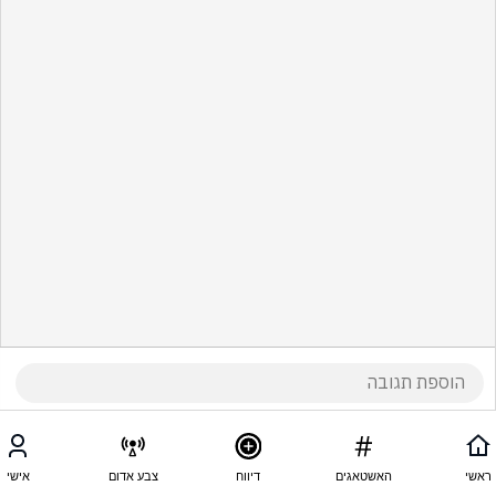
ראשי
האשטאגים
דיווח
צבע אדום
אישי