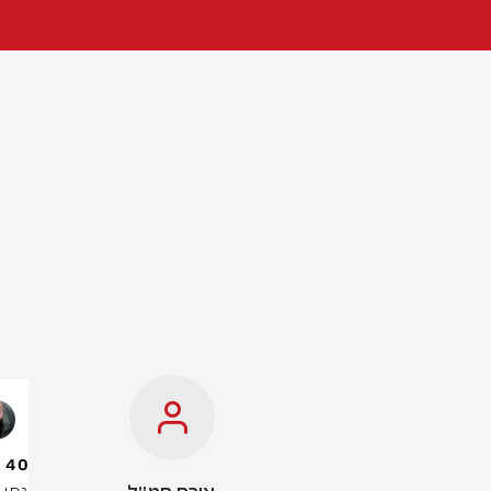
40 שעות טיסה: גיבור הפיגוע באוסטרליה נחת להמשך טיפול בישראל