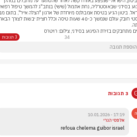
גפן ביטון, הישראלי שנפצע באורח קשה לאחר שהסתער על מחבלים במהלך 
ה.
ים מתחבקים בזירת הפיגוע בסידני, צילום: רויטרס
34
3 תגובות
3 תגובות
17:19 - 10.01.2026
אלפסי הנרי
refoua chelema guibor israel