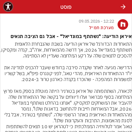
פוסט
12:22 - 09.05.2026
מערכת חמ״ל
איראן הודיעה: "נשתתף במונדיאל" - אבל גם הציבה תנאים
התאחדות הכדורגל של איראן הודיעה בשבת שהנבחרת הלאומית 
תשתתף במונדיאל 2026, אך דרשה מהמ
הדרישה מגיעה לאחר שקנדה סירבה בחודש שעבר להכניס למדינה את 
יו"ר ההתאחדות האיראנית, מהדי טאג', לפני קונגרס פיפ"א, בשל קשריו 
לכאורה, השתתפותה של איראן בטורניר הייתה מוטלת בספק מאז פרוץ 
המלחמה בסוף פברואר ועלו דיווחים על בקשה של ההתאחדות שלה 
להעביר את המשחקים למקסיקו. "אנחנו בהחלט נשתתף במונדיאל 
2026, אבל המארחות חייבות להתחשב בדאגות שלנו", נמסר 
מההתאחדות האיראנית באתר הרשמי שלה. "נשתתף בטורניר, אבל בלי 
לסגת מהאמונות, התרבות והעקרונות שלנו".
טאג' אמר לטלוויזיה הממלכתית כי לטהראן יש 10 תנאים להשתתפות 