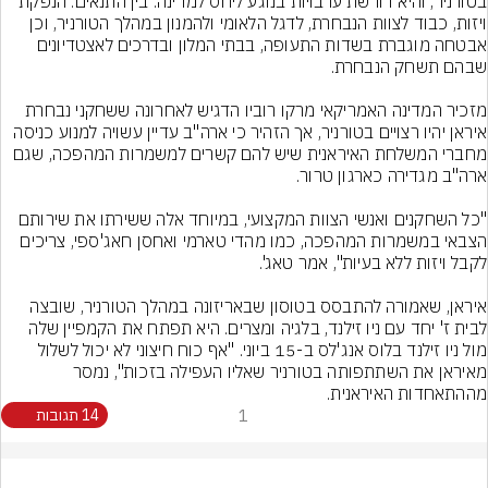
בטורניר, והיא דורשת ערבויות בנוגע ליחס למדינה. בין התנאים: הנפקת 
ויזות, כבוד לצוות הנבחרת, לדגל הלאומי ולהמנון במהלך הטורניר, וכן 
אבטחה מוגברת בשדות התעופה, בבתי המלון ובדרכים לאצטדיונים 
מזכיר המדינה האמריקאי מרקו רוביו הדגיש לאחרונה ששחקני נבחרת 
איראן יהיו רצויים בטורניר, אך הזהיר כי ארה"ב עדיין עשויה למנוע כניסה 
מחברי המשלחת האיראנית שיש להם קשרים למשמרות המהפכה, שגם 
"כל השחקנים ואנשי הצוות המקצועי, במיוחד אלה ששירתו את שירותם 
הצבאי במשמרות המהפכה, כמו מהדי טארמי ואחסן חאג'ספי, צריכים 
איראן, שאמורה להתבסס בטוסון שבאריזונה במהלך הטורניר, שובצה 
לבית ז' יחד עם ניו זילנד, בלגיה ומצרים. היא תפתח את הקמפיין שלה 
מול ניו זילנד בלוס אנג'לס ב-15 ביוני. "אף כוח חיצוני לא יכול לשלול 
מאיראן את השתתפותה בטורניר שאליו העפילה בזכות", נמסר 
מההתאחדות האיראנית.
1
14 תגובות