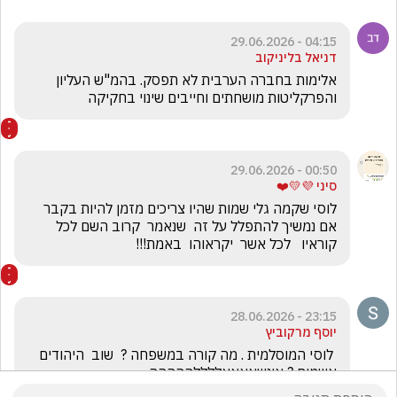
04:15 - 29.06.2026
דניאל בליניקוב
אלימות בחברה הערבית לא תפסק. בהמ"ש העליון 
והפרקליטות מושחתים וחייבים שינוי בחקיקה 
00:50 - 29.06.2026
סיני 💜💛❤️
לוסי שקמה גלי שמות שהיו צריכים מזמן להיות בקבר 
אם נמשיך להתפלל על זה  שנאמר  קרוב השם לכל 
קוראיו   לכל אשר  יקראוהו  באמת!!!
23:15 - 28.06.2026
יוסף מרקוביץ
 לוסי המוסלמית . מה קורה במשפחה ?  שוב  היהודים 
אשמים ? אינשאאאאללללההההה .