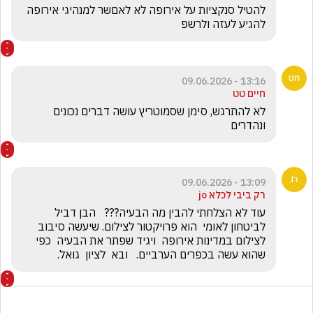
להטיל סנקציות על אירופה לא לאםשר למנהיגי אירופה 
להגיע לעזה ולרשפ
13:16 - 09.06.2026
חיים טט
לא להתרגש, סימן שסמוטריץ עושה דברים נכונים 
ונהדרים 
13:09 - 09.06.2026
רק ביבי לכלא jo
עוד לא הצלחתי להבין מה הבעיה???   הבן דביל 
לביטחון לאומי  הוא פרויקטור לצילום. שיעשה סיבוב 
לצילום במדינות אירופה  ויגיד שפתר את הבעיה  כפי 
שהוא עשה בכפרים הערביים.   ובא  לציון  גואל.  