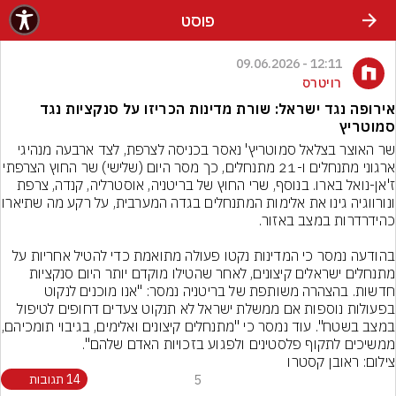
פוסט
12:11 - 09.06.2026
רויטרס
אירופה נגד ישראל: שורת מדינות הכריזו על סנקציות נגד
סמוטריץ
שר האוצר בצלאל סמוטריץ' נאסר בכניסה לצרפת, לצד ארבעה מנהיגי 
ארגוני מתנחלים ו-21 מתנחלים, כך מסר היום (שלישי) שר 
ז'אן-נואל בארו. בנוסף, שרי החוץ של בריטניה, אוסטרליה, קנדה, צרפת 
ונורווגיה גינו את אלימות המתנחלים 
בהודעה נמסר כי המדינות נקטו פעולה מתואמת כדי להטיל אחריות על 
מתנחלים ישראלים קיצונים, לאחר שהטילו מוקדם יותר היום סנקציות 
חדשות. בהצהרה משותפת של בריטניה נמסר: "אנו מוכנים לנקוט 
בפעולות נוספות אם ממשלת ישראל לא תנקוט צעדים דחופים לטיפול 
במצב בשטח". עוד נמסר כי "מתנחלים
ממשיכים לתקוף פלסטינים ולפגוע בזכויות האדם שלהם".
צילום: ראובן קסטרו
5
14 תגובות