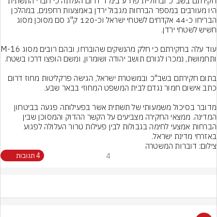
חקירתם בשב״כ ובחוליית פח״ע בימ״ר דרום העלתה כי חברי התשתית 
היו מעורבים במספר הברחות מגבול ירדן באמצעות רחפנים, במהלכן 
הבריחו כ-44 אקדחים לשטחי ישראל וכ-120 ק"ג סם מסוכן מסוג 
עוד עלה בחקירתם
בתום חקירתם בשב"כ ובמשטרת ישראל, הגישה פרקליטות מחוז דרום 
מדובר בסיכול משמעותי של תשתית אשר בפעילותה פגעה בביטחון 
המדינה. ממצאי החקירה מצביעים על הקשר ההדוק והמסוכן שבין 
הברחות אמצעי לחימה בגבולות לבין פעילות טרור העלולה לפגוע 
באזרחי מדינת ישראל.
צילום: דוברות המשטרה
4
4 תגובות