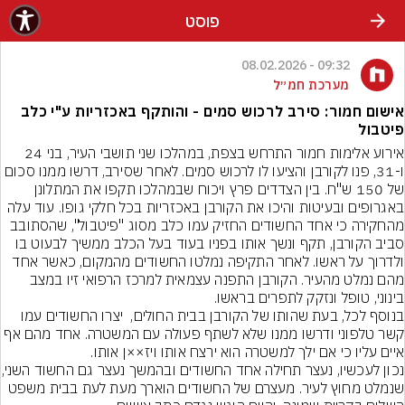
פוסט
09:32 - 08.02.2026
מערכת חמ״ל
אישום חמור: סירב לרכוש סמים - והותקף באכזריות ע"י כלב
פיטבול
אירוע אלימות חמור התרחש בצפת, במהלכו שני תושבי העיר, בני 24 
ו-31, פנו לקורבן והציעו לו לרכוש סמים. לאחר שסירב, דרשו ממנו סכום 
של 150 ש"ח. בין הצדדים פרץ ויכוח שבמהלכו תקפו את המתלונן 
באגרופים ובעיטות והיכו את הקורבן באכזריות בכל חלקי גופו. עוד עלה 
מהחקירה כי אחד החשודים החזיק עמו כלב מסוג "פיטבול", שהסתובב 
סביב הקורבן, תקף ונשך אותו בפניו בעוד בעל הכלב ממשיך לבעוט בו 
ולדרוך על ראשו. לאחר התקיפה נמלטו החשודים מהמקום, כאשר אחד 
מהם נמלט מהעיר. הקורבן התפנה עצמאית למרכז הרפואי זיו במצב 
בינוני, טופל ונזקק לתפרים בראשו.
בנוסף לכל, בעת שהותו של הקורבן בבית החולים,  יצרו החשודים עמו 
קשר טלפוני ודרשו ממנו שלא לשתף פעולה עם המשטרה. אחד מהם אף 
איים עליו כי אם ילך למשטרה הוא ירצח אותו ויז××ן אותו.
נכון לעכשיו, נעצר תחילה 
שנמלט מחוץ לעיר. מעצרם של החשודים הוארך מעת לעת בבית משפט 