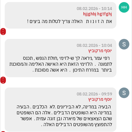
10:14 - 08.02.2026
hjjghbj hgtfghj
את  ה ז ו נ ו ת   האלה צריך לטלות מה ביצים !
10:04 - 08.02.2026
יוסף מרקוביץ
  רפי עמר ,ניראה לך ש-לזימי ,חולת הנפש , תכנס 
לתמונה  .  הלזימי הזאת היא האישה האלימה והמסוכנת  
ביותר  במזרח התיכון  .  היא אשה מסוכנת .
09:59 - 08.02.2026
יוסף מרקוביץ
 הבעיה במדינה, לא הביריונים .לא  הכלבים . הבעיה 
במדינה היא השופטים הדבילים . אלה הם השופטים  
שהם הצאצאים של מיארה ובן זוגה עמית .  אפשר 
להתפוצץ מהשופטים הדבילים האלה . 