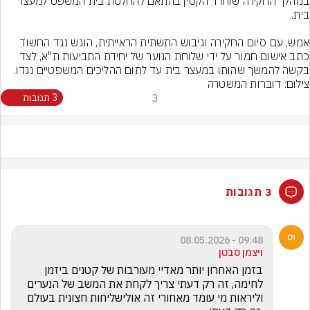
במהלך החקירה שוחרר הקטין בהתאם להחלטת בית המשפט למעצר 
אמש, עם סיום החקירה וגיבוש התשתית הראייתית, הוגש נגד החשוד 
כתב אישום חמור על ידי שלוחת הנוער של יחידת התביעות ת"א, לצד 
בקשה להמשך שהותו במעצר בית עד לתום ההליכים המשפטיים נגדו.
צילום: דוברות המשטרה
3
3 תגובות
3 תגובות
09:48 - 08.05.2026
ויצמן סבטן
בזמן האחרון יותר מאדיי מעורבות של קטנים ביזמן 
לחימה, זה רק דעתי צריך לקחת את המשב של הנערים 
וליראות מי עומד מאחורי זה אולישליחות חצונית בעולם 