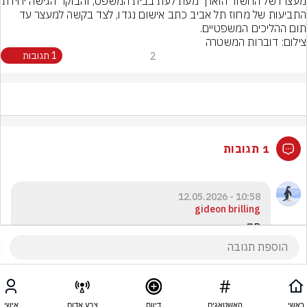
מעצרו של החשוד הוארך מעת לעת בבית המשפט, והבוק
התביעות של מחוז תל אביב כתב אישום נגדו, לצד בקשה למעצר עד 
תום ההליכים המשפטיים.
צילום: דוברות המשטרה
2
1 תגובות
1 תגובות
10:58 - 12.05.2026
gideon brilling
םּ7
ראשי
האשטאגים
דיווח
צבע אדום
אישי