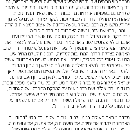
מרחב רווי מתחים שבו נדרש להפעיל שיקול דעת ולפעול באחריות, גם 
בתוך מציאות מורכבת ורגישה, מתוך הבנה כי ביטחון המדינה ועוצמתה 
שזורים גם בפעולות אזרחיות מורכבות ורגישות שאינן תמיד זוכות 
לאהדה או לתהילה. זו הייתה עבורי זכות לפקד לאורך השנים על ארגון 
ייחודי, מקצועי, מורכב ובעל השפעה נרחבת על עיצוב המציאות ביהודה 
יורם היקר, אתה מקבל יחידה חזקה, מנוסה, עם אנשים מצוינים ועם 
אתגרים לא פשוטים לפניה. אני סמוך ובטוח שתדע להביא לתפקיד את 
ניסיונך המקצועי והאישי ותמשיך להצעיד את המתפ"ש למחוזות חדשים. 
האמונה בצדקת הדרך, המחויבות למדינה, והנכונות לשלם מחיר אישי – 
הם שליוו אותי בכל תפקיד, וביתר שאת בחמש השנים האחרונות. עשיתי 
כל שביכולתי כדי למלא בהצלחה את שליחותי למען ביטחון המדינה 
ולעמוד באחריות הכבדה שהוטלה עלי. אני מסיים היום את תפקידי אך 
מתחייב כי אמשיך לפעול, כל עוד כוחי בי, למען ביטחון העם ומדינת 
ישראל. אני קורא מעל במה זו לעקור משורש כל שיח גזעני ומפלג ובפרט 
כנגד משרתי צה"ל. שיח כזה מאיים על המרקם החברתי, על האחדות, 
ועל החוסן הלאומי שלנו. צה"ל הוא הוכחה חיה לכך שאפשר  אחרת. 
כוחנו באחדותנו. מדינת ישראל תישאר חזקה רק אם תדע לשמור על 
מדברי מתאם פעולות הממשלה בשטחים, אלוף יורם הלוי: "בחודשים 
האחרונים למדתי את יחידה. את משימותיה, את אנשיה, את עוצמותיה. 
ובעיקר למדתי שלמתפ״ש יכולת ממשית לסייע למימוש הפוטנציאל 