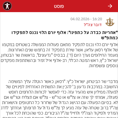
פוסט
16:20 - 04.02.2026
דובר צה"ל
"אחריות כבדה על כתפינו": אלוף יורם הלוי נכנס לתפקידו
כמתפ"ש
אלוף יורם הלוי נכנס לתפקיד מתאם פעולות הממשלה בשטחים במקומו 
של אלוף רסאן עליאן, אשר שירת בתפקיד זה בחמש שנים האחרונות. 
מעמד החילופים נערך היום (ד׳), בבסי
ישראל כ"ץ, ראש המטה הכללי, רב-אלוף אייל זמ
מדברי שר הביטחון, ישראל כ"ץ: "רסאן, כאשר הוטלה עליך המשימה 
החשובה במרכבות גדעון ב' להכין את התשתית האזרחית לפינויים של 
למעלה ממיליון איש מהעיר עזה כדי לאפשר לכוחות הלוחמים חופש 
פעולה, אמרתי לך שזה או צל"ש או טר"ש - צל"ש אם תצליח וטר"ש אם 
לא. בסיום הפעולה עם ההישג הגדול של שחרור כל החטופים והישארות 
צה"ל ברוב שטחה של עזה מגיע לך צל"ש גדול על
המדיני ולפיקוד הצה"לי ולחיילי צה"ל הגיבורים. כפי שהוכחת לכל אורך 