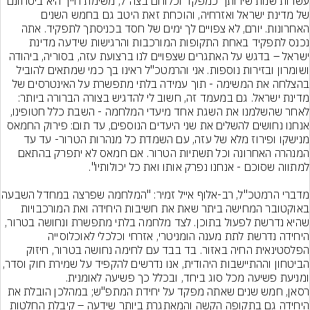
עשרות שנות שירותך כמפקד וכלוחם בצה"ל, משימת חייך היא ביטחונם 
של מדינת ישראל ואזרחיה, והוכחת זאת היטב גם בחמש השנים 
האחרונות. יורם, לא צפויים לך ימים של חסד בכניסתך לתפקיד. אתה 
נכנס לתפקיד באחת התקופות המורכבות והרגישות שידעה מדינת 
ישראל – בדגש על האתגרים שצפויים לנו ברצועת עזה, בסוריה, ביהודה 
ושומרון ובזירות נוספות. אני והרמטכ"ל ראינו בך כמי שמתאים להוביל 
בהצלחה את המשימה - תוך עמידה בלתי מתפשרת על האינטרסים של 
מדינת ישראל. גם במעמד זה, חשוב לי להדגיש בצורה הברורה ביותר: 
לאחר שהשלמנו את השגת אחד מיעדי המלחמה - השבת כלל חטופינו, 
אנחנו נחושים להשלים את שני היעדים הנוספים, עד תום: פירוק החמאס 
מנישקו ופירוז מלא של עזה, עם השמדת כל מנהרות הטרור- עד עד 
המנהרה האחרונה וכל תשתיות הטרור. אם חמאס לא יתפרק בהתאם 
מדברי הרמטכ"ל, רב-אלוף אייל זמיר
באוקטובר המחישה ביתר שאת את חשיבות היחידה ואת המורכבויות 
שהיא נדרשת לפעול בתוכן. לצד מלחמה בלתי מתפשרת ונחושה בטרור, 
היחידה נדרשת לתת מענה הומניטרי, אזרחי וכלכלי לאוכלוסייה 
הפלסטינאית החיה באזור. בד בבד עם לחימה נחושה בטרור, חיזוק 
הביטחון וההתיישבות היהודית, אנו נדרשים להקפיד על שמירת חוק וסדר, 
רסאן, חמש שנים שאתה מפקד על יחידת המתפ"ש; במהלכן הובלת את 
היחידה גם בתקופה הקשה והמאתגרת ביותר שידעה – קיבלת החלטות 