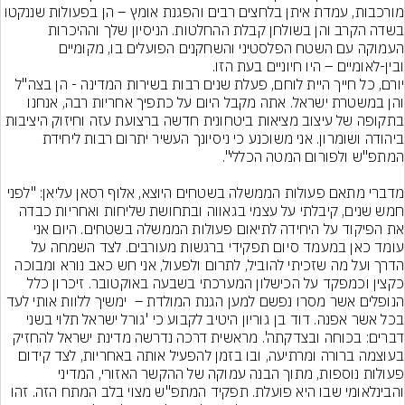
מורכבות, עמדת איתן בלחצים רבים והפגנת אומץ – הן בפעולות שננקטו 
בשדה הקרב והן בשולחן קבלת ההחלטות. הניסיון שלך וההיכרות 
העמוקה עם השטח הפלסטיני והשחקנים הפועלים בו, מקומיים 
יורם, כל חייך היית לוחם, פעלת שנים רבות בשירות המדינה - הן בצה"ל 
והן במשטרת ישראל. אתה מקבל היום על כתפיך אחריות רבה, אנחנו 
בתקופה של עיצוב מציאות ביטחונית חדשה ברצועת עזה וחיזוק היציבות 
ביהודה ושומרון. אני משוכנע כי ניסיונך העשיר יתרום רבות ליחידת 
מדברי מתאם פעולות הממשלה בשטחים היוצא, אלוף רסאן עליאן: "לפני 
חמש שנים, קיבלתי על עצמי בגאווה ובתחושת שליחות ואחריות כבדה 
את הפיקוד על היחידה לתיאום פעולות הממשלה בשטחים. היום אני 
עומד כאן במעמד סיום תפקידי ברגשות מעורבים. לצד השמחה על 
הדרך ועל מה שזכיתי להוביל, לתרום ולפעול, אני חש כאב נורא ומבוכה 
כקצין וכמפקד על הכישלון המערכתי בשבעה באוקטובר. זיכרון כלל 
הנופלים אשר מסרו נפשם למען הגנת המולדת –  ימשיך ללוות אותי לעד 
בכל אשר אפנה. דוד בן גוריון היטיב לקבוע כי 'גורל ישראל תלוי בשני 
דברים: בכוחה ובצדקתה'. מראשית דרכה נדרשה מדינת ישראל להחזיק 
בעוצמה ברורה ומרתיעה, ובו בזמן להפעיל אותה באחריות, לצד קידום 
פעולות נוספות, מתוך הבנה עמוקה של ההקשר האזורי, המדיני 
והבינלאומי שבו היא פועלת. תפקיד המתפ"ש מצוי בלב המתח הזה. זהו 