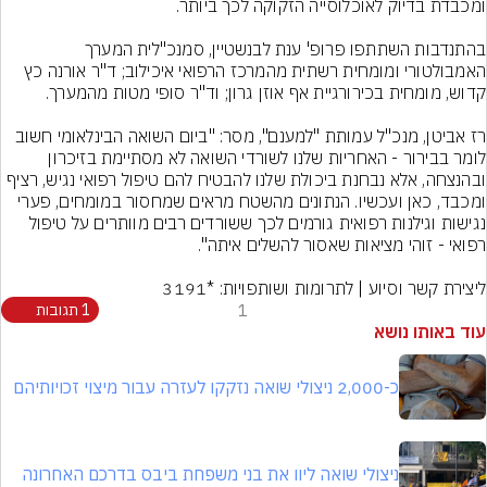
בהתנדבות השתתפו פרופ' ענת לבנשטיין, סמנכ"לית המערך 
האמבולטורי ומומחית רשתית מהמרכז הרפואי איכילוב; ד"ר אורנה כץ 
רז אביטן, מנכ"ל עמותת "למענם", מסר: "ביום השואה הבינלאומי חשוב 
לומר בבירור - האחריות שלנו לשורדי השואה לא מסתיימת בזיכרון 
ובהנצחה, אלא נבחנת ביכולת שלנו להבטיח להם טיפול רפואי נגיש, רציף 
ומכבד, כאן ועכשיו. הנתונים מהשטח מראים שמחסור במומחים, פערי 
נגישות וגילנות רפואית גורמים לכך ששורדים רבים מוותרים על טיפול 
ליצירת קשר וסיוע | לתרומות ושותפויות: *3191
1
1 תגובות
עוד באותו נושא
כ-2,000 ניצולי שואה נזקקו לעזרה עבור מיצוי זכויותיהם
ניצולי שואה ליוו את בני משפחת ביבס בדרכם האחרונה