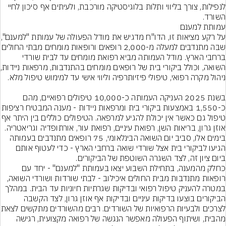
לנפילות, צורך בליווי ותלות בלוגיסטיקה מורכבת, ולעיתים אף סיכון לחיי 
השורד.
עמותת למענם
על רקע מציאות זו, הדו"ח 
שבה מתנדבים למעלה מ-2,000 רופאים ורופאות מומחי
ברחבי הארץ. מודל העמותה מביא רפואת מומחים עד לבית שורדי 
השואה, וכולל ביק
בשנת 2025 העניקה העמותה כ-10,000 טיפולים רפואיים, מהם 
כ-1,550 באמצעות ביקורי בית ומרפאות נייד
טיפול גם כאשר אין יכולת להגיע למרפאה. הטיפולים 
אוזן גרון, בריאות השן, רפואת עיניים, רפואת עור, אורתופדיה וגריאטריה. 
בימים אלו, סביב יום השואה הבינלאומי, 75 רופאים מתנדבים בעמותה 
הגיעו לביקורי בית אצל שורדי שואה ברחבי הארץ - כדי לעטוף אותם 
ביום ציון זה, לצד השגרה השוטפת של הביקורים.
כחלק מהמענה, בתחילת השבוע יצאו בעמותת "למענם" - יחד עם 
רופאות מתנדבות מבית החולים איכילוב - לבתי שורדות ושורדי השואה, 
במטרה להעניק טיפול רפואי ובדיקות שגרתיות חיוניות עד הבית. במהלך 
הביקורים בוצעו בדיקות עיניים ובדיקות אף אוזן גרון, לצד הקשבה 
לצרכים ולבעיות הרפואיות של 
מהבית, ושיתוף הפעולה מאפשר הנגשה של רפואה מקצועית, רגישה 