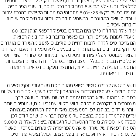
הפריפריה הגיאוגרפית, בצפון ובדרום, פועלים רק 2.7 רופאים מומחים 
לכל אלף נפש - לעומת 5.5 במחוז המרכז. בנוסף, ביישובי הפריפריה 
זמינים בפועל רק 25%-50% מתחומי המומחיות הקיימים במרכז. עבור 
שורדי השואה המבוגרים, המשמעות ברורה: ויתור על טיפול רפואי חיוני.
דוברות איכילוב
עוד עולה מהדו"ח כי קיימים הבדלים בטיפול הרפואי הניתן לבני 80 
ומעלה לעומת צעירים יותר, גם כאשר מדובר באותה בעיה רפואית 
המצריכה טיפול זהה, לרבות
מרותקי בית, רבים מהם מתגוררים בבניינים ללא מעלית, והמעבר לשירותי 
רפואה מבוססי אפליקציות ודיגיטל מקשה במיוחד על שורדי השואה ועל 
אוכלוסייה מבוגרת בכלל - מצב היוצר בפועל הדרה רפואית. הצטברות 
החסמים מובילה לדחיית בדיקות, החמצת מעקבים רפואיים והחמרה 
נושא ההגעה לקבלת טיפול רפואי מהווה חסם משמעותי נוסף: נסיעות 
לבתי חולים - לעיתים מהדרום או מהצפון למרכז הארץ - 
כספיות גבוהות, שלא בהכרח עומדות לרשות שורדי השואה. לכך 
מצטרפים בירוקרטיה מורכבת, קושי בליווי ואתגרי שטח, שמותירים יותר 
ויותר שורדים בביתם. לפי הממצאים, מאז תחילת המלחמה בעמותה 
עדים להחמרה נוספת במצבה של מערכת הבריאות, שגם קודם לכן 
סבלה מאי-ספיקה. מערך ההסעות של העמותה ביצע למעלה מ-5,000 
הסעות רפואיות של שורדי שואה מהפריפריה למומחים במרכז - כאשר 
כל נסיעה כזו היא אירוע בריאותי בפני עצמו, הכולל מאמץ פיזי, סיכון 