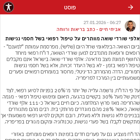
פוסט
06:27 - 27.01.2026
אביחי חיים - כתב בריאות ורווחה
אלפי שורדי שואה מוותרים על טיפול רפואי בשל חסמי נגישות
ביום השואה הבינלאומי שחל היום (שלישי), מפרסמת עמותת "למענם" - 
רופאים ורופאות מתנדבים למען שורדי השואה, דו"ח רפואי מיוחד 
החושף תמונת מצב מדאיגה: אלפי שורדי שואה בישראל אינם מקבלים 
טיפול רפואי בזמן - לא בשל היעדר זכויות, אלא בשל חסמי נגישות 
חמורים, הדרה מהמרחב הדיגיטלי, מחסור במומחים רפואיים ופערים 
על פי הדו"ח, נרשמה עלייה של יותר מ־20% בפניות לסיוע רפואי, לצד 
זינוק של מעל 30% בקשיים בהגעה, תיאום ומימוש טיפול רפואי - מגמה 
שהחריפה מאז פרוץ המלחמה. כיום חיים בישראל כ-111 אלף שורדי 
שואה, כאשר 28% מהם מוגדרים מרותקי בית. רבים מהם מתגוררים 
בבניינים ללא נגישות וללא מעלי
הדו"ח מצביע גם על פערים חדים בזמינות רופאים מומחים: באזורי 