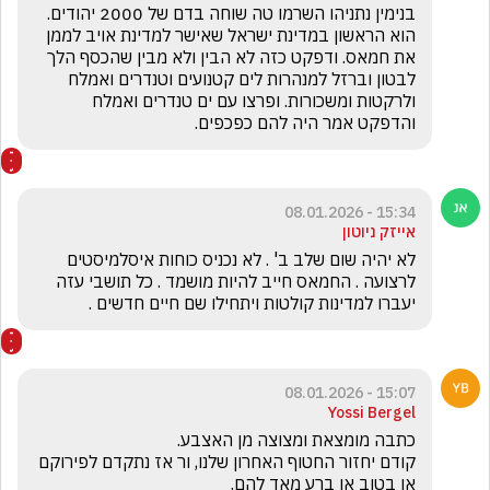
בנימין נתניהו השרמו טה שוחה בדם של 2000 יהודים. 
הוא הראשון במדינת ישראל שאישר למדינת אויב לממן 
את חמאס. ודפקט כזה לא הבין ולא מבין שהכסף הלך 
לבטון וברזל למנהרות לים קטנועים וטנדרים ואמלח 
ולרקטות ומשכורות. ופרצו עם ים טנדרים ואמלח 
והדפקט אמר היה להם כפכפים.
15:34 - 08.01.2026
אייזק ניוטון
לא יהיה שום שלב ב' . לא נכניס כוחות איסלמיסטים 
לרצועה . החמאס חייב להיות מושמד . כל תושבי עזה 
יעברו למדינות קולטות ויתחילו שם חיים חדשים .
15:07 - 08.01.2026
Yossi Bergel
קודם יחזור החטוף האחרון שלנו, ור אז נתקדם לפירוקם 
או בטוב או ברע מאד להם.