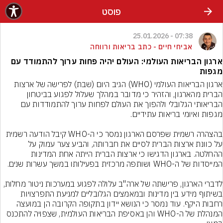
פוסט
07:38 - 25.01.2026
אביחי חיים - כתב בריאות ורווחה
ארגון הבריאות העולמי: העולם יהיה פחות ערוך להתמודד עם
מגפות
ארגון הבריאות העולמי (WHO) הגיב היום (שבת) לפרישה של ארצות 
הברית מהארגון, והזהיר כי מדובר במהלך שעלול לפגוע בביטחון 
הבריאותי הגלובלי ולהפוך את העולם לפחות ערוך להתמודדות עם 
בהצהרה רשמית שפרסם הארגון נמסר כי ה-WHO קיבל הודעה רשמית 
על כוונת ארצות הברית לסיים את חברותה, והביע צער עמוק על 
ההחלטה. בארגון הדגישו כי ארצות הברית הייתה אחת המדינות 
לדברי הארגון, פרישתה של ארה"ב עלולה לפגוע במערכות ניטור מחלות, 
בשיתוף מידע בין מדינות ובמאמצים הגלובליים למניעת התפרצויות 
רחבות היקף. עוד נמסר כי הנושא יידון בתקופה הקרובה הן במועצה 
המנהלת של ה-WHO והן באסיפת הבריאות העולמית, שצפויה להתכנס 