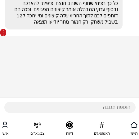
כל כך רציתי שחוף השנהב תנצח  ציפיתי להארכה  
ובסוף ערוץ התבהלה אומר קיצונים מפגינים  וככה הם 
דוחפים לכם לתוך החריץ שזה קיצונים ומי יחכה ל12 
בשביל משחק  רק חמור  מחר יודיעו תוצאה
ראשי
האשטאגים
דיווח
צבע אדום
אישי