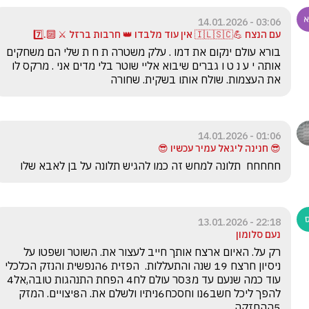
03:06 - 14.01.2026
עם הנצח 💪🇮🇱🇸🇨 אין עוד מלבדו 👑 חרבות ברזל ⚔️ 🔟.7️⃣
בורא עולם ינקום את דמו . עלק משטרה ת ח ת שלי הם משחקים 
אותה י ע נ ט ו גברים שיבוא אליי שוטר בלי מדים אני . מרקס לו 
את העצמות. שולח אותו בשקית. שחורה 
01:06 - 14.01.2026
😎 חנינה ליגאל עמיר עכשיו 😎
חחחחח  תלונה למחש זה כמו להגיש תלונה על בן לאבא שלו 
22:18 - 13.01.2026
נעם סלומון
רק על. האיום ארצח אותך חייב לעצור את. השוטר ושפטו על 
ניסיון חרצח 19 שנה והתעללות.  הפזית 6הנפשית והנזק הכלכלי 
עוד כמה שנעם עד מ3סר עולם לח4 הפחת התנהגות טובה,אל4 
להפך ליכל חשב6נו וחסכח6ניתיו ולשלם את. ה8יצויים. המזק 
5ההחזקה.