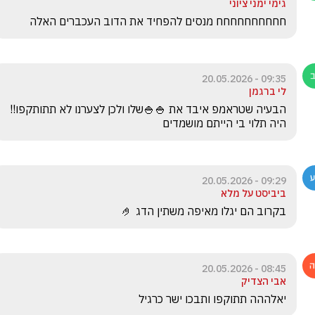
גימי ימני ציוני
חחחחחחחחחח מנסים להפחיד את הדוב העכברים האלה 
09:35 - 20.05.2026
לי ברגמן
הבעיה שטראמפ איבד את 🍚🍚שלו ולכן לצערנו לא תתותקפו!! 
היה תלוי בי הייתם מושמדים
09:29 - 20.05.2026
ביביסט על מלא
בקרוב הם יגלו מאיפה משתין הדג 🤌
08:45 - 20.05.2026
אבי הצדיק
יאלההה תתוקפו ותבכו ישר כרגיל 