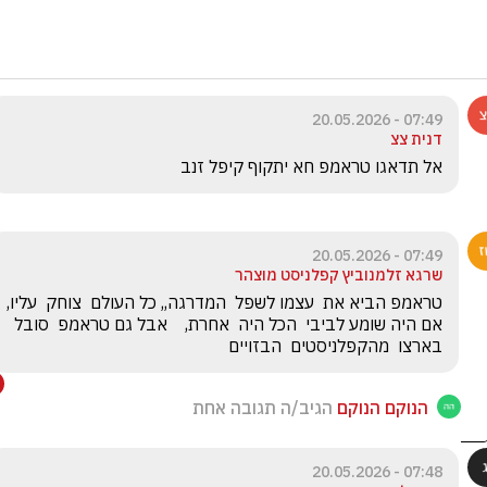
07:49 - 20.05.2026
דנית צצ
אל תדאגו טראמפ חא יתקוף קיפל זנב
07:49 - 20.05.2026
שרגא זלמנוביץ קפלניסט מוצהר
טראמפ הביא את  עצמו לשפל  המדרגה,, כל העולם 
אם היה שומע לביבי  הכל היה  אחרת,    אבל גם טראמפ  סובל  
בארצו  מהקפלניסטים  הבזויים
הנוקם הנוקם
הגיב/ה תגובה אחת
07:48 - 20.05.2026