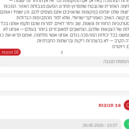
משמרות המהפכה באיראן: אם התוקפנות נגד איראן תחזור על עצמה — 
המלחמה האזורית שהובטח שתפרוץ תחרוג הפעם מגבולות האזור. המכות 
המוחצות שלנו יונחתו במק
באופן קשה. האויב האמריקני־ישראלי, שלא למד מהתבוסות הגדולות 
והאסטרטגיות החוזרות ונשנות, שב וחזר לאיים.
היכולות של הצבאות שלהם, הנחשבים למאובזרים ביותר בעולם — אנחנו לא 
 הקרב — לא בהצהרות ריקות וברשתות החברתיות.
: רויטרס
4
18 תגובות
18 תגובות
13:27 - 20.05.2026