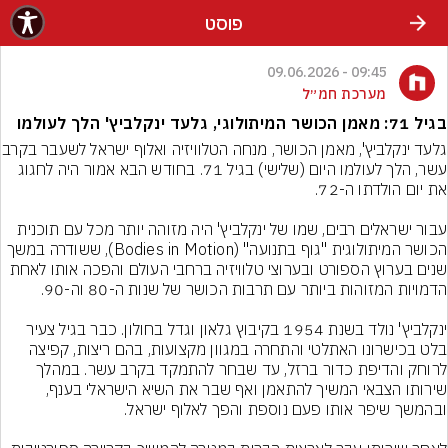
פוסט
09:45 - 09.06.2026
מערכת חמ״ל
בגיל 71: מאמן הכושר המיתולוגי, גלעד ינקלביץ' הלך לעולמו
גלעד ינקלביץ', מאמן הכושר, מנחה הט
עשר, הלך לעולמו היום (שלישי) בגיל 71. בחודש הבא אמור היה לחגוג 
עבור ישראלים רבים, שמו של ינקלביץ' היה מזוהה יותר מכל עם תוכנית 
הכושר המיתולוגית "גוף בתנועה" (Bodies in Motion), ששודרה במשך 
שנים בערוץ הספורט ובערוצי טלוויזיה ברחבי העולם והפכה אותו לאחת 
ינקלביץ' נולד בשנת 1954 בקיבוץ גלאון וגדל בחולון. כבר בגיל צעיר 
בלט בכישרונו האתלטי והתחרה במגוון מקצועות, בהם ריצות, קפיצה 
לרוחק והדיפת כדור ברזל, עד שבחר להתמקד בקרב עשר. במהלך 
שירותו הצבאי המשיך להתאמן ואף שבר את השיא הישראלי בענף, 