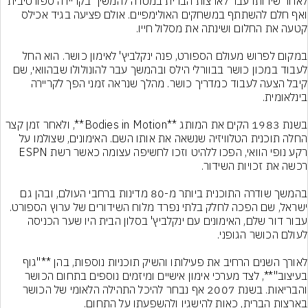
לאחר שירותו עבר לארצות הברית במטרה להמשיך בקריירה ספורטיבית 
ואף חלם להשתתף במשחקים האולימפיים. אולם פציעה בגיד אכילס 
במקום לפרוש מעולם הספורט, פנה ינקלביץ' לאימון כושר. הוא החל 
לעבוד במכון כושר בבוורלי הילס ובהמשך עבר להונולולו שבהוואי, שם 
קיבל הצעה לעבוד כמדריך כושר. מהלך שנראה זמני הפך לקריירה 
בשנת 1983 הקים את המותג **Bodies in Motion**, ולאחר זמן קצר 
החלה תוכנית הטלוויזיה שנשאה את אותו השם. האימונים, שצולמו על 
רקע נופי הוואי, הפכו ללהיט וזכו לחשיפה עצומה כאשר רשת ESPN 
בהמשך שודרה התוכנית ביותר מ-80 מדינות ברחבי העולם, ובהן גם 
ישראל, שם הפכה לחלק בלתי נפרד מלוח השידורים של ערוץ הספורט. 
עבור דור שלם, האימונים עם ינקלביץ' בסלון הבית היו שער הכניסה 
לאורך השנים הרחיב את פעילותו והשיק תוכניות נוספות, בהן **"גוף 
בעיצוב"**, לצד מערכי אימון אישיים ומיזמים נוספים בתחום הכושר 
והבריאות. בשנת 2007 אף נבחר להיכל התהילה הלאומי של הכושר 