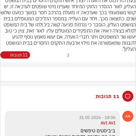
בעת הזו לכנס את הוועדה לצורך איוש התקנים החסרים בבית המשפט 
העליון, לאור ההסדר החוקי המיוחד שעניינו מינוי שופטים לערכאה זו, יש 
קושי משמעותי בכך שערכא
שנים. כתוצאה מכך, ויחד עם העלייה במספר ההליכים המטופלים בבית 
המשפט העליון, הוסבר כי נגרמת פגיעה קשה ביכולתו של בית המשפט 
למלא בצורה ראויה את התפקידים המוטלים עליו. לאור זאת, צוין כי טוב 
יעשו שר המשפטים ויתר חברי הוועדה, אם יעשו מאמץ נוסף להגיע 
להבנות שתאפשרנה את מילוי ארבעת התקנים החסרים בבית המשפט 
העליון".
3
11 תגובות
11 תגובות
18:06 - 31.05.2026
AVI AVI