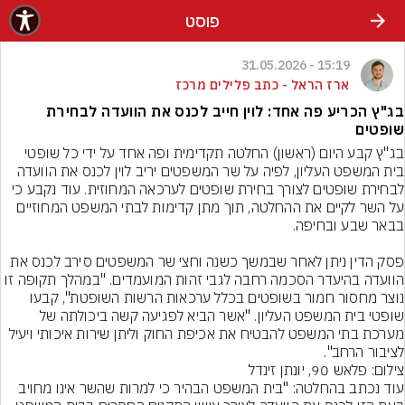
פוסט
15:19 - 31.05.2026
ארז הראל - כתב פלילים מרכז
בג"ץ הכריע פה אחד: לוין חייב לכנס את הוועדה לבחירת
שופטים
בג"ץ קבע היום (ראשון) החלטה תקדימית ופה אחד על ידי כל שופטי 
בית המשפט העליון, לפיה על שר המשפטים יריב לוין לכנס את הוועדה 
לבחירת שופטים לצורך בחירת שופטים לערכאה המחוזית. עוד נקבע כי 
על השר לקיים את ההחלטה, תוך מתן קדימות לבתי המשפט המחוזיים 
פסק הדין ניתן לאחר שבמשך כשנה וחצי שר המשפטים סירב לכנס את 
הוועדה בהיעדר הסכמה רחבה לגבי זהות המועמדים. "במהלך תקופה זו 
נוצר מחסור חמור בשופטים בכלל ערכאות הרשות השופטת", קבעו 
שופטי בית המשפט העליון. "אשר הביא לפגיעה קשה ביכולתה של 
מערכת בתי המשפט להבטיח את אכיפת החוק וליתן שירות איכותי ויעיל 
לציבור הרחב".
צילום: פלאש 90, יונתן זינדל
עוד נכתב בהחלטה: "בית המשפט הבהיר כי למרות שהשר אינו מחויב 