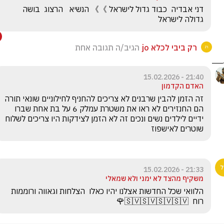
דני אבדיה  כבוד גדול לישראל 》》 הנשיא   הרצוג  בושה  
גדולה לישראל
רק ביבי לכלא jo
הגיב/ה תגובה אחת
21:40 - 15.02.2026
האדם הקדמון
זה הזמן להבין שרבנים לא צריכים להחניף לחילוניים שונאי תורה 
הם החנזירים לא ראו את משטרת עמלק 6 על בת אחת שברו 
ידיים לילדים נשים ונכים זה לא הזמן לצידקות היו צריכים לשלוח 
שוטרים לאישפוז 
21:33 - 15.02.2026
משקיף מהצד לא ימני ולא שמאלי
הלוואי שכל החדשות אצלנו יהיו כאלו  הצלחות וגאווה ורוממות 
רוח  🇸🇻🇸🇻🇸🇻🇸🇻🌹