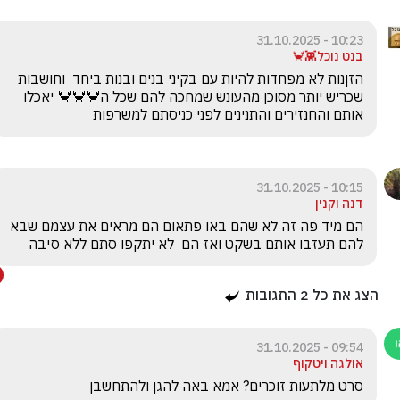
10:23 - 31.10.2025
בנט נוכל👾🦀
הזןנות לא מפחדות להיות עם בקיני בנים ובנות ביחד  וחושבות 
שכריש יותר מסוכן מהעונש שמחכה להם שכל ה🦀🦀🦀 יאכלו 
אותם והחנזירים והתנינים לפני כניסתם למשרפות
10:15 - 31.10.2025
דנה וקנין
הם מיד פה זה לא שהם באו פתאום הם מראים את עצמם שבא 
להם תעזבו אותם בשקט ואז הם  לא יתקפו סתם ללא סיבה
הצג את כל
2
התגובות
09:54 - 31.10.2025
אולגה ויטקוף
סרט מלתעות זוכרים? אמא באה להגן ולהתחשבן