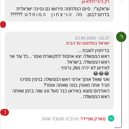
רק ביבי לכלא jo
עראקצ'י:  סיום המלחמה פירושו גם נסיגה ישראלית 
בדרום לבנון.    וזה    ה נ י צ ח ו ן     ה מ ו ח ל ט  ??????
12:27 - 13.06.2026
ישראל במלחמה על הבית
ראש הממשלה יצא אתמול לתקשורת ואמר …כל עוד אני 
האורניום נמצא באיראן כבר מעל 20 שנה בזמן שאתה 
1
מארק שניידר
הגיב/ה תגובה אחת