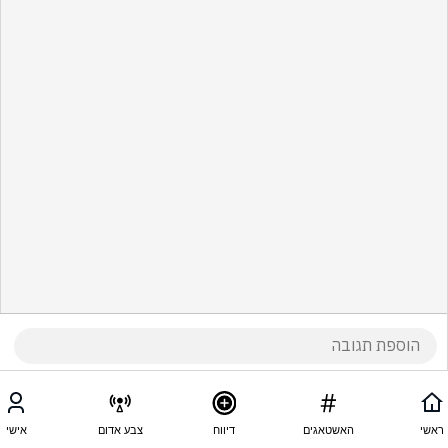
ראשי
האשטאגים
דיווח
צבע אדום
אישי