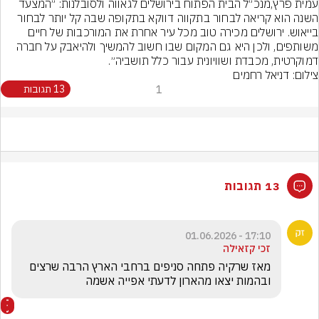
עמית פרץ,מנכ״ל הבית הפתוח בירושלים לגאווה ולסובלנות: ״המצעד 
השנה הוא קריאה לבחור בתקווה דווקא בתקופה שבה קל יותר לבחור 
בייאוש. ירושלים מכירה טוב מכל עיר אחרת את המורכבות של חיים 
משותפים, ולכן היא גם המקום שבו חשוב להמשיך ולהיאבק על חברה 
דמוקרטית, מכבדת ושוויונית עבור כלל תושביה״.
צילום: דניאל רחמים
1
13 תגובות
13 תגובות
17:10 - 01.06.2026
זכי קזאילה
מאז שרקיה פתחה סניפים ברחבי הארץ הרבה שרצים 
ובהמות יצאו מהארון לדעתי אפייה אשמה