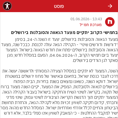
פוסט
13:43 - 01.06.2026
מערכת חמ״ל
בחמישי הקרוב יתקיים מצעד הגאווה והסובלנות בירושלים
מצעד הגאווה והסובלנות בירושלים, יצעד זו השנה ה-24, בסימן 
״דורשות ודורשים שינוי״ - הקהילה הגאה עולה לכנסת. כבכל שנה, מצעד 
הגאווה והסובלנות בירושלים יפתח את חודש הגאווה בישראל. המצעד 
יצעד ביום חמישי הקרוב, ה-04.06.2026, הפעם במסלול חדש; מגן 
השנה, המצעד לא יתקיים במסלול הצעידה המסורתי ולראשונה יעשה את 
דרכו לעבר כנסת ישראל, בתיאום ובאישור של מחוז ירושלים במשטרת 
ישראל. דווקא השנה, כשאנו נמצאים בשנת בחירות, הבית הפתוח 
בירושלים לגאווה ולסובלנות, המפיק את המצעד, יקיים השנ
של תקווה, בקריאה לשינוי השיח והחקיקה בישראל בעבור הקהילה הגאה. 
המצעד יתקיים תוך הדגשת הקריאה הציבורית לשינוי עמוק: שינוי מדיני 
וחברתי, קידום חקיקה לשוויון זכויות מלא לקהילה הגאה, והחזרת תחושת 
הביטחון והחיים לכלל אז
ישיר למקבלי ההחלטות - כי המאבק לשוויון אינו סמלי בלבד, אלא דורש 