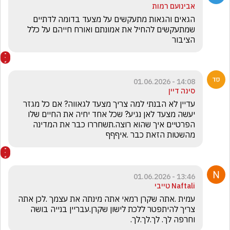
אבינועם רמות
הגאים והגאות מתעקשים על מצעד בדומה לדתיים 
שמתעקשים להחיל את אמונתם ואורח חייהם על כלל 
הציבור
14:08 - 01.06.2026
סינה דיין
עדיין לא הבנתי למה צריך מצעד לגאווה? אם כל מגזר 
יעשה מצעד לאן נגיע? שכל אחד יחיה את החיים שלו 
הפרטיים איך שהוא רוצה.תשחררו כבר את המדינה 
מהשטות הזאת כבר .איףףף
13:46 - 01.06.2026
Naftali טייבי
עמית .אתה שקרן רמאי אתה מינתה את עצמך .לכן אתה 
צריך להיתפטר ללכת לישון שקרן.עבריין בנייה בושה 
וחרפה לך. לך.לך.לך.   