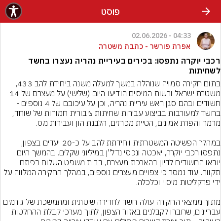
פוסט
04:33 - 02.06.2026
אפרת פורשר - כתבת משטרה
רכבי יוקרה נתפסו: בכירים בעיריית נהריה נעצרו בחשד
לשחיתות
בתום חקירה סמויה שנוהלה במשך למעלה משנה ביחידת להב 433, 
משטרת ישראל ורשות המיסים הודיעו היום (שלישי) על מעצרם של 14 
חשודים ובהם סגן ראש עיריית נהריה, וכן על עיכובם של 4 נוספים - 
בחשד למעורבות בביצוע עבירות שחיתות ציבורית חמורות של שוחד, 
במהלך הפשיטה המשטרתית ויחידתת להב על כ-20 יעדים בצפון, 
נתפסו רכבי יוקרה, יאכטה ונכסי נדל"ן במיליוני שקלים. בהמשך היום 
יובאו החשודים לדיון בהארכת מעצרם, בבית משפט השלום בפתח 
תקווה. עוד נמסר כי צפויים מעצרים נוספים, במהלך החקירה המלווה על 
מתוך ממצאי החקירה עולה חשד לחדירה שיטתית ומתמשכת של גורמים 
עבריינים, שחברו לקבלנים באזור הצפון, לתוך מערכי קבלת ההחלטות 