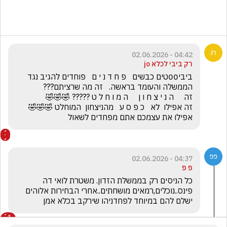
04:42 - 02.06.2026
רק ביבי לכלא jo
ביבי00טים כבשים   פ ח ד נ י ם   פוחדים להגיב נגד 
זה אפילו  לא   כ פ ס ע   מהניצחון  המוחלט 🤣🤣🤣         
אפילו את עצמכם אתם מפחדים לשאול
04:37 - 02.06.2026
פ פ
כל הניסים רק בממשלת הזדון. משטרת לואי דה 
פינס..נוכלים,רמאים מושחתים..אחרי הבחירות אלוהים 
ישלם להם במיוחד לפחדניהו שירקב בכלא אמן
1