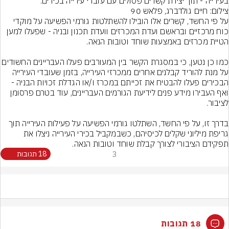
בעירייה - תוך יצירת קשרים פסולים עם עובדי עירייה בכירים.
צילום: חיים גולדברג, פלאש 90
על פי החשד, קשרים אלו הובילו להשתלטות גורמי הפשיעה על מוקדי 
כוח מרכזיים ובראשם ועדת המכרזים וועדת תכנון ובניה - שפעלו למען 
כמו כן נטען, כי במסגרת הקשר בין המעורבים פעלו העבריי
על מנת להוריד קבלנים אחרים ממכרזי העירייה, בזמן שעובדי העירייה 
הבכירים פעלו להבטיח את זכייתם במכרז ו/או הגדלת זכויות הבניה - 
ואף העבירו מידע פנים לידיעת הגורמים העבריינים, עוד בטרם פרסומן 
בדרך זו, על פי החשד, השתלטו גורמי הפשיעה על פעילות העירייה תוך 
גריפת מיליוני שקלים לכיסיהם, כשבמקביל בכירי העירייה ניצלו את 
תפקידם הציבורי לצורך קבלת שוחד וטובות הנאה.
3
18 תגובות
18 תגובות