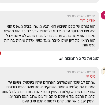
07:34 - 19.05.2026
אודי בן דוד
הוא צוחק על כולם השבוע הוא תבע מישהו בבית משפט הוא 
היה שם מהבוקר עד הערב אבל שהוא צריך להעיד הוא ממציא 
סיבות הוא אמר שהוא מחכה כדי להוכיח שהוא לא אשם אבל 
הוא רמאי וכול דיון יש לו סיבה .גועל נפש יאללה שיהיה בחירות 
נעיף אותו
הצג את כל
2
התגובות
07:31 - 19.05.2026
סיני 💜
שמתם לב שכל השמאלנים הארורים שהיו בשמאל  נשענו על 
האחים המו0למים פתאום משחקים אותה שהם ימנים רודפים 
אחרי בנט שיביא קולות מהימין ובסוף הם מתחברים כולם להונות 
ולרמות אתכם עוד 4 שנים כי הם יודעים שרוב העם רוצה ימין 
והימין יקבע  אל תתנו להם לרמות אתכם שוב פעם