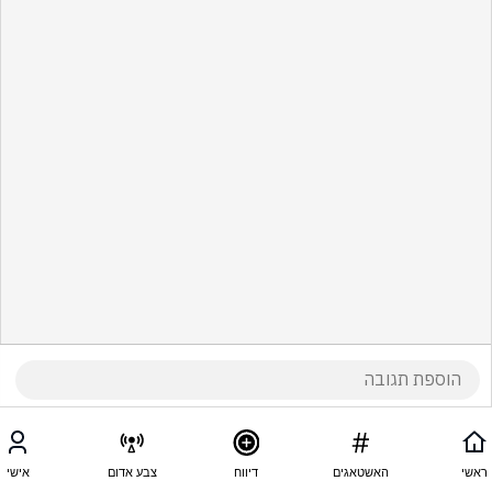
ראשי
האשטאגים
דיווח
צבע אדום
אישי