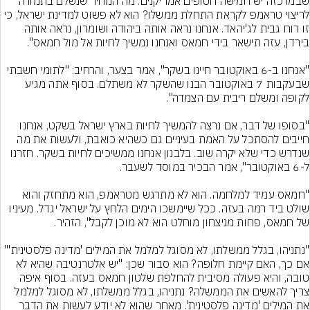
שבמרכזה יש חמישה חטופים אמריקנים. מה המחיר שנשלם בתמורה 
לריצוי טראמפ לקראת התחלת ממשלו? הוא לא פשוט למדינת ישראל, כי 
זו רוח גבית לג'יהאד. אנחנו נראה אותה ביהודה ושומרון, נראה אותה 
"אנחנו ב-6 באוקטובר חיינו בשקר", אמר בצער, והרחיב: "לתומי חשבתי 
שבעקבות 7 באוקטובר הבנו שהשקר לא משתלם. בסוף אתה מגיע 
"בסופו של דבר, אם נרצה להמשיך לחיות בארץ ישראל בשקט, אנחנו 
חייבים להסתכל על האמת בעיניים גם כשהיא כואבת, ולעשות את מה 
שנדרש כדי שלא יקרה שוב. בלבנון אנחנו ממשיכים לחיות בשקר. חזרנו 
"חמאס עמיד למלחמה. הוא לא מתרגש מטראמפ, הוא מתחזק והוא 
שולט ביד רמה בעזה. ככל שיימשכו הימים הלחץ על ישראל יגדל. מעיניו 
אם כך, האם קיימת חלופה? הוא סבור שכן: "יש אלטרנטיבה שהיא לא 
טובה, והיא פעולה מסיבית להחלפת שלטון חמאס בעזה. בסוף איפה 
צריך להאשים את הממשלה? נתניהו, בגלל ממשלתו, לא מסוגל למלמל 
את המילים 'מדינה פלסטינית'. מאחר שהוא לא יודע לעשות את הדבר 