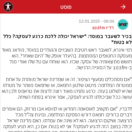
פוסט
08:04 - 13.01.2025
רדיו 103fm
בכיר לשעבר במוסד: "ישראל יכולה ללכת כרגע לעסקה? כלל
לא בטוח"
רמי איגרא, לשעבר ראש חטיבת השבויים והנעדרים במוסד, מודאג מאוד 
מעסקת החטופים המסתמנת. בהיעדר אופק של 'היום שאחרי', הוא 
חושש מתוצאותיה של עסקה שכזו. הוא שוחח עם טל שלו ואודי סגל 
"אם מסתכלים ממעוף הציפור, זה או שמדינת ישראל מוותרת על אחת 
ממטרות המלחמה: מיטוט שלטון החמאס, או שחמאס מוותר על מטרתו 
שהיא לשלוט בעזה. כרגע נתניהו מאוד רוצה לרצות את טראמפ ולכן הוא 
לדבריו, "אם תקשיב לאוסאמה חמדאן או למוסא אבו מרזוק, הם אומרים 
דברים ברורים: חמאס דורש הפסקת המלחמה, נסיגת צה"ל מכל 
הרצועה ושיקום הרצועה. הוא לא שינה את עמדתו. האם מדינת ישראל 
יכולה במצב הזה להגיע לעסקה? אני לא בטוח. אם כן, היא תגיע לעסקה 