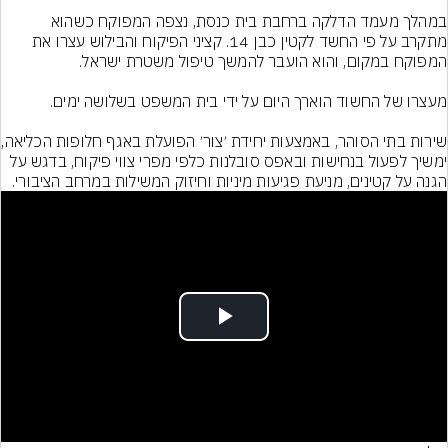
במהלך מעמד הדלקה ברחבת בית כנסת, נצפה המפוקח כשהוא 
מתקרב על פי החשד לקטין כבן 14. קציני הפיקוח והבילוש עצרו את 
שירות בתי ה
ימשיך לפעול בנחישות ובאפס סובלנות כלפי מפרי צווי פיקוח, בדגש על 
הגנה על קטינים, מניעת פגיעות מיניות וחיזוק המשילות במרחב הציבורי.
Play
Video