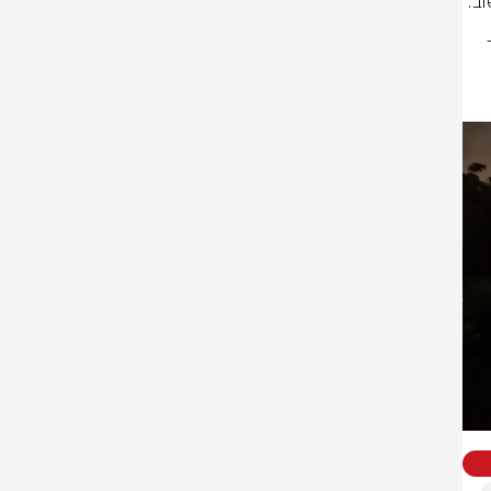
למקום הוזנקו 6 צוותים ממרחב בית שמש. בהגעה למקום זיהוי את הבית בוער 