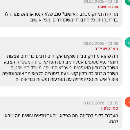
11:18 - 03.05.2026
dave sivan
מה קרה נמחק מכתב האישום? טוב שלא קנסו אותהשעמדה לו 
בדרך..הזיה. כל החבורה משתחררים  מכל אישום
11:08 - 03.05.2026
מארק שניידר
וזה שהוא מחזיק בבית נשקים אקדחים רובים כדורחם פצצות 
חומרי נפץ מטענים אמלח מבחינת הפרקליטות המשטרה הצבא 
משרד הבטחון השופטים  מערכצ המשפט משרד המשפטים 
משרד הבטפ זה תקין קשיש עם דימנציה הלצאיימר אימפוטנציה 
פיצול אישיות סכיזופרניה עם הפרעות נפשיות ובריאותיות 
11:01 - 03.05.2026
סמי כלפון
מערכת בלוף במדינה. מה הפלא שהאריטראים עושים מה שבא 
להם.