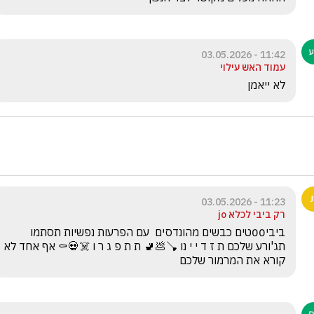
11:42 - 03.05.2026
עמוד האש עילוי
לא ייאמן
11:23 - 03.05.2026
רק ביבי לכלא jo
ביבי00טים כבשים מהונדסים  עם הפרעות נפשיות תסתמו 
תג'ורע שלכם ת ז ד י י נו 🪠💩🚽 ת ת פ ג ר ו ☠️💀⚰️ אף אחד לא 
קורא את המרמור שלכם