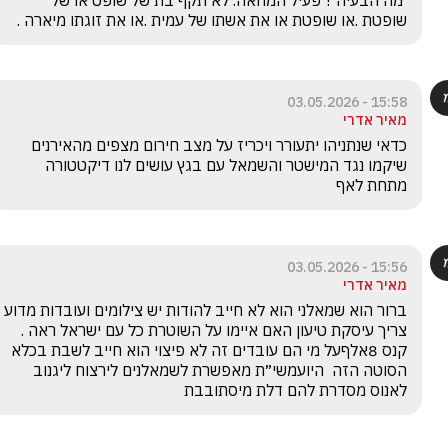
 מה הבעיה ? פעיל המחאה. לא תקף בת של שופט או של 
שופטת .או שופטת או את אשתו של עמית .או את זוגתו מיארה .
15:58 - 03.05.2026
מאיר אדרי
כדאי שנתניהו יתעורר ויכריז על מצב חירום מצפים מהאירנים 
שיקמו נגד המישטר והשמאל עם בגץ עושים לנו דיקטטורה 
מתחת לאף
15:56 - 03.05.2026
מאיר אדרי
ברור הוא שמאלני הוא לא חייב להודות יש צילומים ועובדות מדוע 
צריך עיסקת טיעון האם איימו על השוטרת כל עם ישראל ראה . 
קנס 8אלף₪על מי הם עובדים זה לא פיצוי הוא חייב לשבת בכלא 
הסוטה הזה  היועמשי״ת מאפשרת לשמאלנים לירצוח ליגנוב 
לאנוס מסדרת להם דלת מיסתובבת 