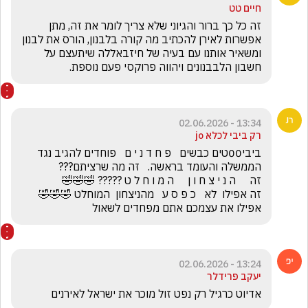
חיים טט
זה כל כך ברור והגיוני שלא צריך לומר את זה, מתן 
אפשרות לאירן להכתיב מה קורה בלבנון, הורס את לבנון 
ומשאיר אותנו עם בעיה של חיזבאללה שיתעצם על 
חשבון הלבבנונים ויהווה פרוקסי פעם נוספת.
13:34 - 02.06.2026
רק ביבי לכלא jo
ביבי00טים כבשים   פ ח ד נ י ם   פוחדים להגיב נגד 
זה אפילו  לא   כ פ ס ע   מהניצחון  המוחלט 🤣🤣🤣         
אפילו את עצמכם אתם מפחדים לשאול
13:24 - 02.06.2026
יעקב פרידלר
אדיוט כרגיל רק נפט זול מוכר את ישראל לאירנים