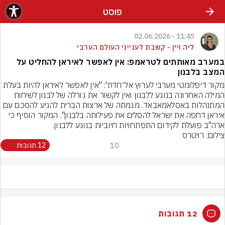
פוסט
11:45 - 02.06.2026
ליה ויין - קשבת לענייני העולם הערבי
במערב מאותתים לטראמפ: אין לאפשר לאיראן להחליט על
המצב בלבנון
מקור דיפלומטי מערבי לערוץ אל־חדת': "אין לאפשר לאיראן להיות בעלת 
המילה האחרונה בנוגע ללבנון ואין לקשור את גורלה של לבנון לשיחות 
המתנהלות באסלאמאבאד. מגמתה של ארצות הברית להגיע להסכם עם 
איראן דחפה את ישראל להסלים את פעילותה בלבנון". המקור הוסיף כי 
ארה"ב פועלת לקידום התפתחויות חיוביות בנוגע ללבנון.
צילום: רויטרס
10
12 תגובות
12 תגובות