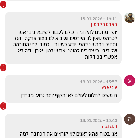
16:11 - 18.01.2026
האדם הקדמון
יופי  מחכים למלחמה  כולם לעבור לשיבא ביבי אמר 
לטרמפ שאין לנו מיירטים ושיביא לנו בתור צדקה   ואז  
נתחיל במה שטרמפ  יודע לעשות    כמובן לפי החוכמה 
של ביבי  כי צריכים למוטט את שילטון  אירן   וזה לא  
אפשרי ב3 דקות
15:57 - 18.01.2026
עוזי פרץ
ת משיכו לחלום לעולם לא יתקוף יותר גרוע  מביידן
15:43 - 18.01.2026
ה.מ מ.ה
אני בטוח שהאיראנים לא קוראים את הכתבה. למה 