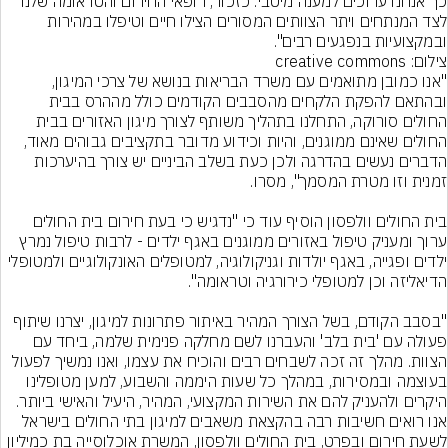
כך אנחנו ערוכים למענה מיטבי. כזכור, רופאי החירום והטראומה שלנו 
לצד המנתחים ויתר הצוותים המסורים הצילו חיים וטיפלו במהירות 
ובמקצועיות בנפגעים רבים".
צילום: creative commons
"אנו כמובן מתואמים עם משרד הבריאות בנושא של צרכי המיגון, 
ובהתאם להפקת הלקחים מהסבבים הקודמים כולל מההרס בבית 
החולים סורוקה, התחלנו בתהליך משותף לצורך מיגון האזורים בבית 
החולים שאינם ממוגנים, והיות וכידוע מדובר בתקציבים גבוהים מאוד, 
הדברים נעשים בהדרגה ולכן כעת בשלב הביניים יש צורך בהיערכות 
בית החולים וולפסון הוסיף עוד כי "נדגיש כי בעת חירום בית החולים 
ערוך ומעניק טיפול באזורים ממוגנים באגף ילדים - לרבות טיפול נמרץ 
ילדים ופגייה, באגף יולדות וגניקולוגיה, למטופלים האונקולוגיים ולמטופלי 
"בסבב הקודם, בשל הצורך המהיר באיתור פתרונות למיגון, יצרנו שיתוף 
פעולה עם 'בית בלב' והעברנו לשם מחלקה פנימית שלמה, ביחד עם 
הצוות. מהלך זה זכה לשבחים רבים והוכיח את עצמו, ואנו נמשיך לפעול 
בעוצמה ובמסירות, במהלך כל שעות היממה והשבוע, למען מטופלינו 
היקרים ולהעניק להם את השירות המקצועי, המהיר, היעיל והאישי ביותר. 
אנו רואים חשיבות רבה בהקצאת משאבים למיגון בתי החולים בישראל 
לשעת חירום ובפרט, בית החולים וולפסון, המשרת אוכלוסייה בת כמיליון 