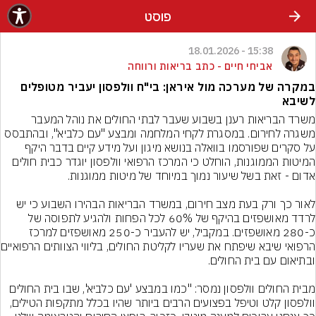
פוסט
15:38 - 18.01.2026
אביחי חיים - כתב בריאות ורווחה
במקרה של מערכה מול איראן: בי"ח וולפסון יעביר מטופלים
לשיבא
משרד הבריאות רענן בשבוע שעבר לבתי החולים את נוהל המעבר 
משגרה לחירום. במסגרת לקחי המלחמה ומבצע "עם כלביא", ובהתבסס 
על סקרים שפורסמו בוואלה בנושא מיגון ועל מידע קיים בדבר היקף 
המיטות הממוגנות, הוחלט כי המרכז הרפואי וולפסון יוגדר כבית חולים 
לאור כך ורק בעת מצב חירום, במשרד הבריאות הבהירו השבוע כי יש 
לרדד מאושפזים בהיקף של 60% לכל הפחות ולהגיע לתפוסה של 
כ-280 מאושפזים. במקביל, יש להעביר כ-250 מאושפזים למרכז 
הרפואי שיבא שיפת
מבית החולים וולפסון נמסר: "כמו במבצע 'עם כלביא', שבו בית החולים 
וולפסון קלט וטיפל בפצועים הרבים ביותר שהיו בכלל מתקפות הטילים, 