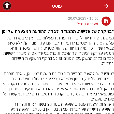
פוסט
15:05 - 20.07.2025
מערכת חמ״ל
"במקרה של פלישה, תתמודדו לבד": ההודעה המצערת של יפן
ממשלת יפן הודיעה לחברות היפניות הפעילות בטייוואן כי במקרה של 
פלישה סינית הן "יצטרכו להתמודד לבד עם פינוי עובדיהן", ללא סיוע 
צבאי רשמי - כך עולה מדיווח של הוול סטריט ג'ורנל. המסר החריף, 
המגיע על רקע המתיחות ההולכת וגוברת במזרח אסיה, מעורר חששות 
כבדים בקרב המשקיעים היפניים ופוגע בהיקף ההשקעות הישירות 
לטוקיו קשה להעניק התחייבות ביטחונית רשמית לטייוואן, שאינה מוכרת 
דיפלומטית על ידה, מכיוון שהצבא היפני יכול לפעול מחוץ לגבולות 
המדינה רק באישור ממשלה מקומית, דבר שסין צפויה למנוע במקרה של 
טייוואן. למרות הלחץ האמריקאי על יפן להבהיר את תפקידה בסכסוך 
פוטנציאלי בין ארה"ב לסין, הבירוקרטיה והנסיבות הפוליטיות מקשות על 
האזהרות היפניות פגעו בהשקעות במדינה: בשנה האחרונה ירדה 
ההשקעה הישירה של חברות יפניות בטייוואן ב-27%, והיקפה הגיע 