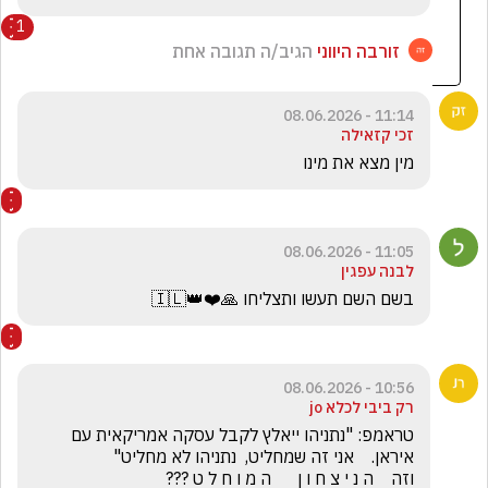
1
זורבה היווני
הגיב/ה תגובה אחת
11:14 - 08.06.2026
זכי קזאילה
מין מצא את מינו
11:05 - 08.06.2026
לבנה עפגין
בשם השם תעשו ותצליחו 🙏❤️👑🇮🇱
10:56 - 08.06.2026
רק ביבי לכלא jo
טראמפ: "נתניהו ייאלץ לקבל עסקה אמריקאית עם 
וזה    ה נ י צ ח ו ן      ה מ ו ח ל ט ???