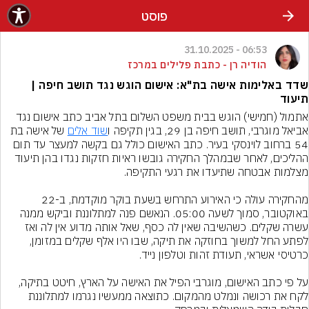
פוסט
06:53 - 31.10.2025
הודיה רן - כתבת פלילים במרכז
שדד באלימות אישה בת"א: אישום הוגש נגד תושב חיפה |
תיעוד
אתמול (חמישי) הוגש בבית משפט השלום בתל אביב כתב אישום נגד 
אביאל מוגרבי, תושב חיפה בן 29, בגין תקיפה ו
שוד אלים
 של אישה בת 
54 ברחוב לוינסקי בעיר. כתב האישום כולל גם בקשה למעצר עד תום 
ההליכים, לאחר שבמהלך החקירה גובשו ראיות חזקות נגדו בהן תיעוד 
מהחקירה עולה כי האירוע התרחש בשעת בוקר מוקדמת, ב-22 
באוקטובר, סמוך לשעה 05:00. הנאשם פנה למתלוננת וביקש ממנה 
עשרה שקלים. כשהשיבה שאין לה כסף, שאל אותה מדוע אין לה ואז 
לפתע החל למשוך בחוזקה את תיקה, שבו היו אלף שקלים במזומן, 
על פי כתב האישום, מוגרבי הפיל את האישה על הארץ, חיטט בתיקה, 
לקח את רכושה ונמלט מהמקום. כתוצאה ממעשיו נגרמו למתלוננת 