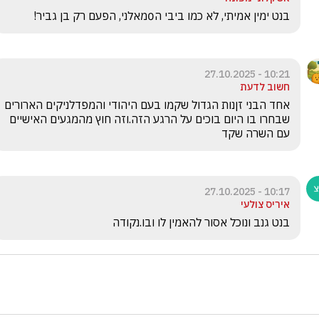
בנט ימין אמיתי, לא כמו ביבי ה0מאלני, הפעם רק בן גביר!
10:21 - 27.10.2025
חשוב לדעת
אחד הבני זןנות הגדול שקמו בעם היהודי והמפדלניקים הארורים 
שבחרו בו היום בוכים על הרגע הזה.וזה חוץ מהמגעים האישיים 
עם השרה שקד
10:17 - 27.10.2025
איריס צולעי
בנט גנב ונוכל אסור להאמין לו ובו.נקודה