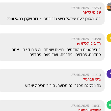
15:53 - 27.10.2025
שלומי קלפה
בנט מסוכן לעם ישראל רשע גנב כספי ציבור שקרן רמאי ונוכל 
13:20 - 27.10.2025
רק ביבי לכלא jo
ביבי00טים מהונדסים.  רואים שאתם   מ פ ח ד י ם.   אתם 
פחדנים. פחדנים.  פחדנים.  ועוד פעם  פחדנים
11:13 - 27.10.2025
ג'קי אברגיל
גם נוכל גם מפגר וגם מכוער , תוריד תכיפה יצבוע
10:31 - 27.10.2025
אשקלוני מפונה